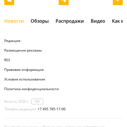
Новости
Обзоры
Распродажи
Видео
Как в
Редакция
Размещение рекламы
RSS
Правовая информация
Условия использования
Политика конфиденциальности
ferra.ru, 2026 г.
18+
Телефон редакции:
+7 495 785-17-00
Все права защищены. Полное или частичное копирование