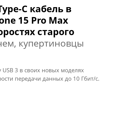
ype-C кабель в
one 15 Pro Max
оростях старого
чем, купертиновцы
 USB 3 в своих новых моделях
рости передачи данных до 10 Гбит/с.