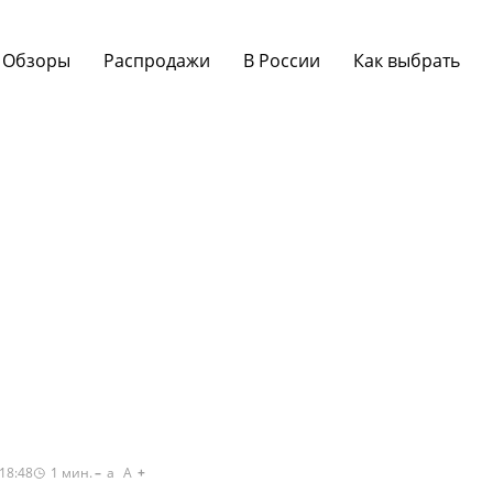
Обзоры
Распродажи
В России
Как выбрать
18:48
1
мин.
a
A