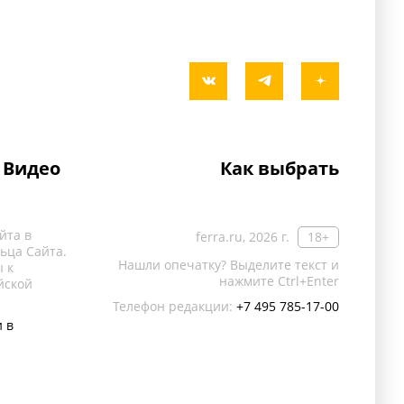
Видео
Как выбрать
йта в
ferra.ru, 2026 г.
18+
ьца Сайта.
Нашли опечатку? Выделите текст и
 к
нажмите Ctrl+Enter
йской
Телефон редакции:
+7 495 785-17-00
 в