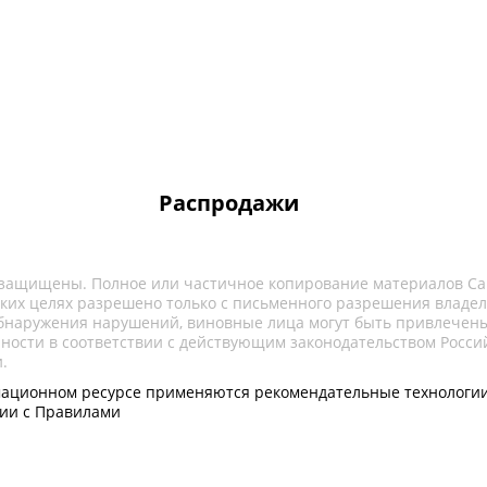
Распродажи
 защищены. Полное или частичное копирование материалов Са
ких целях разрешено только с письменного разрешения владел
обнаружения нарушений, виновные лица могут быть привлечены
нности в соответствии с действующим законодательством Росси
.
ационном ресурсе применяются рекомендательные технологии
вии с Правилами