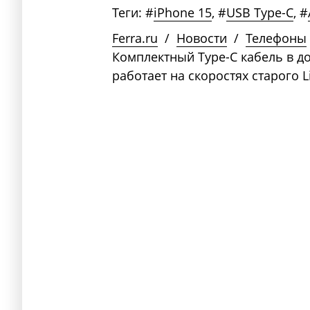
Теги:
#
iPhone 15
,
#
USB Type-C
,
#
Ferra.ru
/
Новости
/
Телефоны
Комплектный Type-C кабель в д
работает на скоростях старого L