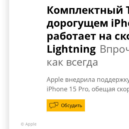
Комплектный T
дорогущем iPh
работает на ск
Lightning
Впро
как всегда
Apple внедрила поддержку
iPhone 15 Pro, обещая ско
Обсудить
© Apple