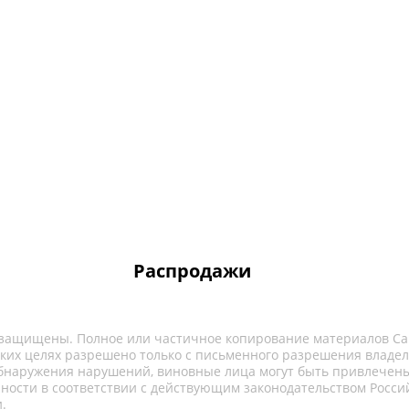
Распродажи
 защищены. Полное или частичное копирование материалов Са
ких целях разрешено только с письменного разрешения владел
обнаружения нарушений, виновные лица могут быть привлечены
нности в соответствии с действующим законодательством Росси
.