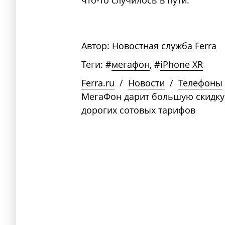
что-то случилось в пути.
Автор:
Новостная служба Ferra
Теги:
#
мегафон
,
#
iPhone XR
Ferra.ru
/
Новости
/
Телефоны
МегаФон дарит большую скидку 
дорогих сотовых тарифов