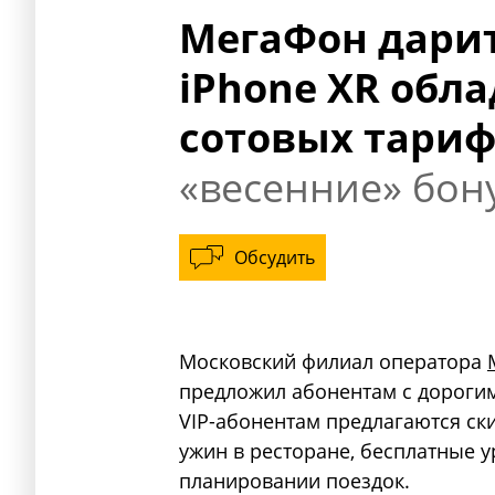
МегаФон дарит
iPhone XR обл
сотовых тари
«весенние» бон
Обсудить
Московский филиал оператора
предложил абонентам с дороги
VIP-абонентам предлагаются ск
ужин в ресторане, бесплатные 
планировании поездок.