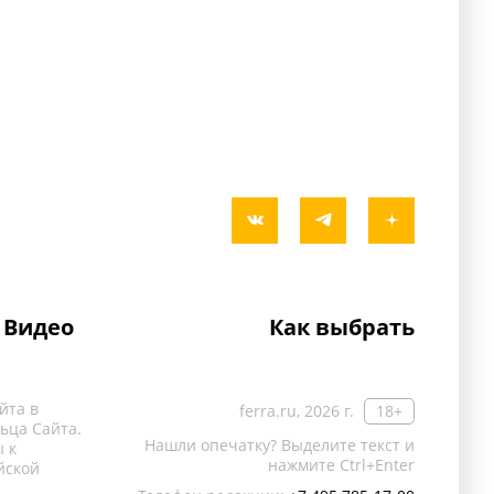
Видео
Как выбрать
йта в
ferra.ru, 2026 г.
18+
ьца Сайта.
Нашли опечатку? Выделите текст и
 к
нажмите Ctrl+Enter
йской