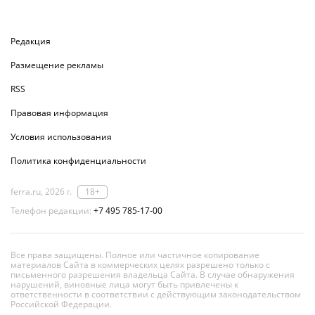
Редакция
Размещение рекламы
RSS
Правовая информация
Условия использования
Политика конфиденциальности
ferra.ru, 2026 г.
18+
Телефон редакции:
+7 495 785-17-00
Все права защищены. Полное или частичное копирование
материалов Сайта в коммерческих целях разрешено только с
письменного разрешения владельца Сайта. В случае обнаружения
нарушений, виновные лица могут быть привлечены к
ответственности в соответствии с действующим законодательством
Российской Федерации.