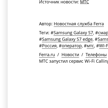
Источник новости:
МТС
Автор:
Новостная служба Ferra
Теги:
#
Samsung Galaxy S7
,
#
сма
#
Samsung Galaxy S7 edge
,
#
Sam
#
Россия
,
#
оператор
,
#
мтс
,
#
WI-F
Ferra.ru
/
Новости
/
Телефоны
МТС запустил сервис Wi-Fi Call