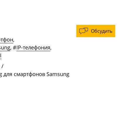
Обсудить
ртфон
,
sung
,
#
IP-телефония
,
I
/
ing для смартфонов Samsung