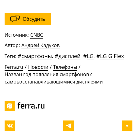
Обсудить
Источник:
CNBC
Автор:
Андрей Кадуков
#
смартфоны
,
#
дисплей
,
#
LG
,
#
LG G Flex
Теги:
Ferra.ru
/
Новости
/
Телефоны
/
Назван год появления смартфонов с
самовосстанавливающимися дисплеями