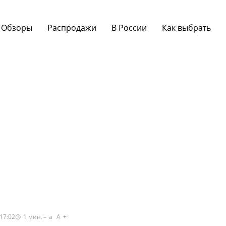
Обзоры
Распродажи
В России
Как выбрать
17:02
1
мин.
a
A