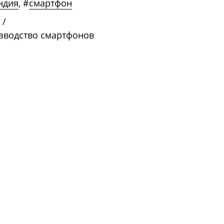
ндия
,
#
смартфон
/
изводство смартфонов