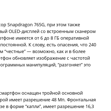
ор Snapdragon 765G, при этом также
вый OLED-дисплей со встроенным сканером
ртфоне имеется от 6 до 8 ГБ оперативной
 постоянной. К слову, есть опасения, что 240
ем “честные” — возможно, как и в более
артфон обновляет изображение с частотой
рограммных манипуляций, “разгоняет” это
о смартфон оснащен тройной основной
орой имеет разрешение 48 Мп. Фронтальная
е в форме “капли”, имеет разрешение 16,3