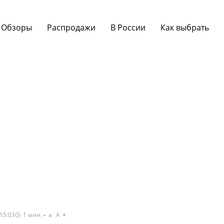
Обзоры
Распродажи
В России
Как выбрать
15:03
1
мин.
a
A