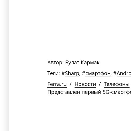
Автор:
Булат Кармак
Теги:
#
Sharp
,
#
смартфон
,
#
Andro
Ferra.ru
/
Новости
/
Телефоны
Представлен первый 5G-смартфо