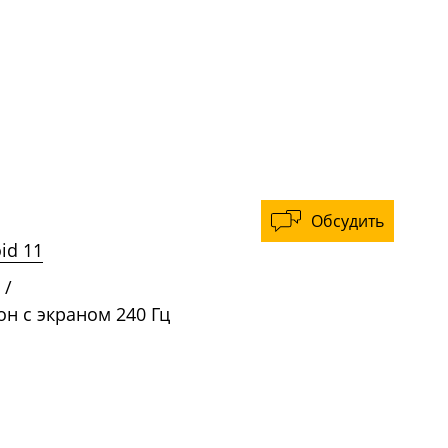
Обсудить
id 11
/
н с экраном 240 Гц