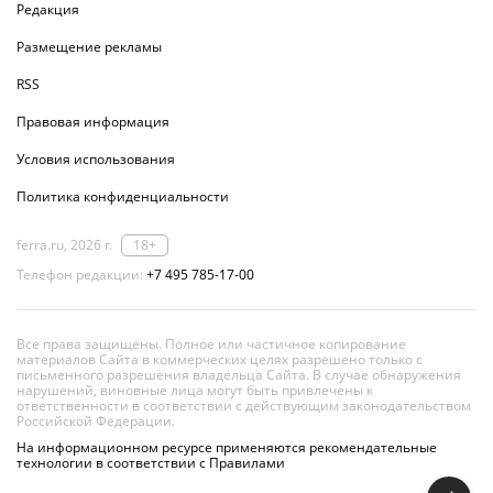
Редакция
Размещение рекламы
RSS
Правовая информация
Условия использования
Политика конфиденциальности
ferra.ru, 2026 г.
18+
Телефон редакции:
+7 495 785-17-00
Все права защищены. Полное или частичное копирование
материалов Сайта в коммерческих целях разрешено только с
письменного разрешения владельца Сайта. В случае обнаружения
нарушений, виновные лица могут быть привлечены к
ответственности в соответствии с действующим законодательством
Российской Федерации.
На информационном ресурсе применяются рекомендательные
технологии в соответствии с Правилами