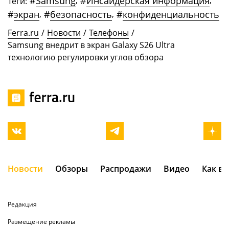
#
Samsung
,
#
Инсайдерская информация
,
Теги:
#
экран
,
#
безопасность
,
#
конфиденциальность
Ferra.ru
/
Новости
/
Телефоны
/
Samsung внедрит в экран Galaxy S26 Ultra
технологию регулировки углов обзора
Новости
Обзоры
Распродажи
Видео
Как в
Редакция
Размещение рекламы