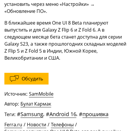
установить через меню «Настройки» →
«Обновление ПО».
В ближайшее время One UI 8 Beta планируют
выпустить и для Galaxy Z Flip 6 и Z Fold 6. А в
следующем месяце бета станет доступна для серии
Galaxy S23, а также прошлогодних складных моделей
Z Flip 5 и Z Fold 5 в Индии, Южной Корее,
Великобритании и США.
Обсудить
Источник:
SamMobile
Автор:
Булат Кармак
#
Samsung
,
#
Android 16
,
#
прошивка
Теги:
Ferra.ru
/
Новости
/
Телефоны
/