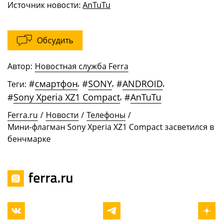
Источник новости:
AnTuTu
Обсудить
Автор:
Новостная служба Ferra
#
смартфон
,
#
SONY
,
#
ANDROID
,
Теги:
#
Sony Xperia XZ1 Compact
,
#
AnTuTu
Ferra.ru
/
Новости
/
Телефоны
/
Мини-флагман Sony Xperia XZ1 Compact засветился в
бенчмарке