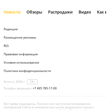
Новости
Обзоры
Распродажи
Видео
Как в
Редакция
Размещение рекламы
RSS
Правовая информация
Условия использования
Политика конфиденциальности
ferra.ru, 2026 г.
18+
Телефон редакции:
+7 495 785-17-00
Все права защищены. Полное или частичное копирование
материалов Сайта в коммерческих целях разрешено только с