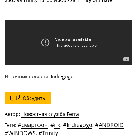
$869 за Trinity Turbo и $959 за Trinity Ultimate.
Источник новости:
Indiegogo
Обсудить
Автор:
Новостная служба Ferra
#
смартфон
,
#
пк
,
#
Indiegogo
,
#
ANDROID
,
Теги:
#
WINDOWS
,
#
Trinity