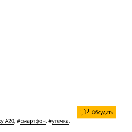
Обсудить
y A20
,
#
смартфон
,
#
утечка
,