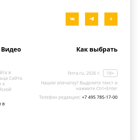
Видео
Как выбрать
йта в
ferra.ru, 2026 г.
18+
ьца Сайта.
Нашли опечатку? Выделите текст и
 к
нажмите Ctrl+Enter
йской
Телефон редакции:
+7 495 785-17-00
 в