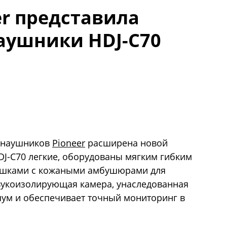
eer представила
аушники HDJ-C70
- наушников
Pioneer
расширена новой
DJ-C70 легкие, оборудованы мягким гибким
шками с кожаными амбушюрами для
вукоизолирующая камера, унаследованная
шум и обеспечивает точный мониторинг в