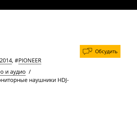
Обсудить
 2014
,
#
PIONEER
ео и аудио
/
мониторные наушники HDJ-