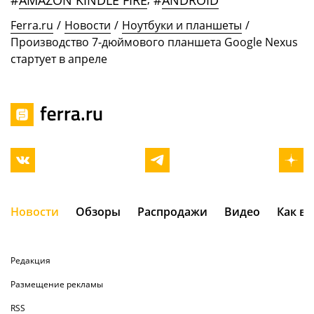
#
AMAZON KINDLE FIRE
#
ANDROID
Ferra.ru
/
Новости
/
Ноутбуки и планшеты
/
Производство 7-дюймового планшета Google Nexus
стартует в апреле
Новости
Обзоры
Распродажи
Видео
Как в
Редакция
Размещение рекламы
RSS