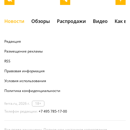
Новости
Обзоры
Распродажи
Видео
Как в
Редакция
Размещение рекламы
RSS
Правовая информация
Условия использования
Политика конфиденциальности
ferra.ru, 2026 г.
18+
Телефон редакции:
+7 495 785-17-00
Все права защищены. Полное или частичное копирование