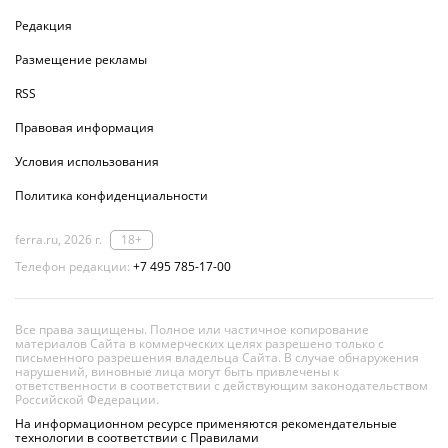
Редакция
Размещение рекламы
RSS
Правовая информация
Условия использования
Политика конфиденциальности
ferra.ru, 2026 г.
18+
Телефон редакции:
+7 495 785-17-00
Все права защищены. Полное или частичное копирование
материалов Сайта в коммерческих целях разрешено только с
письменного разрешения владельца Сайта. В случае обнаружения
нарушений, виновные лица могут быть привлечены к
ответственности в соответствии с действующим законодательством
Российской Федерации.
На информационном ресурсе применяются рекомендательные
технологии в соответствии с Правилами