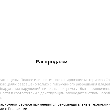
Распродажи
 защищены. Полное или частичное копирование материалов Са
ких целях разрешено только с письменного разрешения владел
обнаружения нарушений, виновные лица могут быть привлечены
нности в соответствии с действующим законодательством Росси
.
ационном ресурсе применяются рекомендательные технологии
вии с Правилами