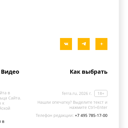
Видео
Как выбрать
йта в
ferra.ru, 2026 г.
18+
ьца Сайта.
Нашли опечатку? Выделите текст и
 к
нажмите Ctrl+Enter
йской
Телефон редакции:
+7 495 785-17-00
 в