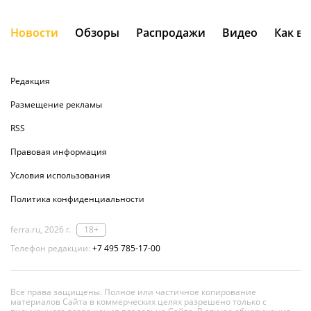
Новости
Обзоры
Распродажи
Видео
Как в
Редакция
Размещение рекламы
RSS
Правовая информация
Условия использования
Политика конфиденциальности
ferra.ru, 2026 г.
18+
Телефон редакции:
+7 495 785-17-00
Все права защищены. Полное или частичное копирование
материалов Сайта в коммерческих целях разрешено только с