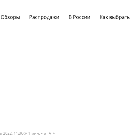
Обзоры
Распродажи
В России
Как выбрать
я 2022, 11:36
1
мин.
a
A