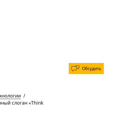
Обсудить
ехнологии
/
рный слоган «Think