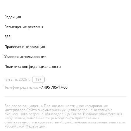
Редакция
Размещение рекламы
RSS
Правовая информация
Условия использования
Политика конфиденциальности
ferra.ru, 2026 г.
18+
Телефон редакции:
+7 495 785-17-00
Все права защищены. Полное или частичное копирование
материалов Сайта в коммерческих целях разрешено только с
письменного разрешения владельца Сайта. В случае обнаружения
нарушений, виновные лица могут быть привлечены к
ответственности в соответствии с действующим законодательством
Российской Федерации.