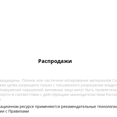
Распродажи
 защищены. Полное или частичное копирование материалов Са
ких целях разрешено только с письменного разрешения владел
обнаружения нарушений, виновные лица могут быть привлечены
нности в соответствии с действующим законодательством Росси
.
ационном ресурсе применяются рекомендательные технологии
вии с Правилами