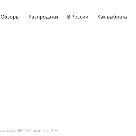
Обзоры
Распродажи
В России
Как выбрать
ста 2025, 08:11
1
мин.
a
A