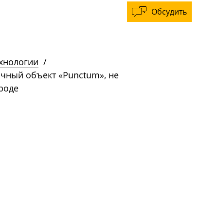
Обсудить
ехнологии
/
чный объект «Punctum», не
роде