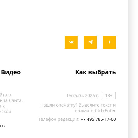
Видео
Как выбрать
йта в
ferra.ru, 2026 г.
18+
ьца Сайта.
Нашли опечатку? Выделите текст и
 к
нажмите Ctrl+Enter
йской
Телефон редакции:
+7 495 785-17-00
 в