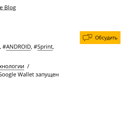
le Blog
Обсудить
,
#
ANDROID
,
#
Sprint
,
ехнологии
/
oogle Wallet запущен