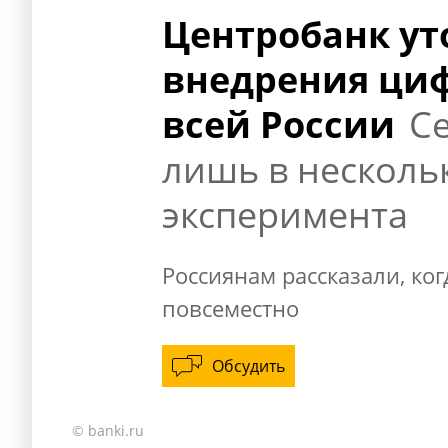
Центробанк ут
внедрения циф
всей России
С
лишь в несколь
эксперимента
Россиянам рассказали, ко
повсеместно
Обсудить
© banki.ru