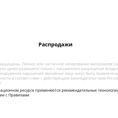
Распродажи
 защищены. Полное или частичное копирование материалов Са
ких целях разрешено только с письменного разрешения владел
обнаружения нарушений, виновные лица могут быть привлечены
нности в соответствии с действующим законодательством Росси
.
ационном ресурсе применяются рекомендательные технологии
вии с Правилами