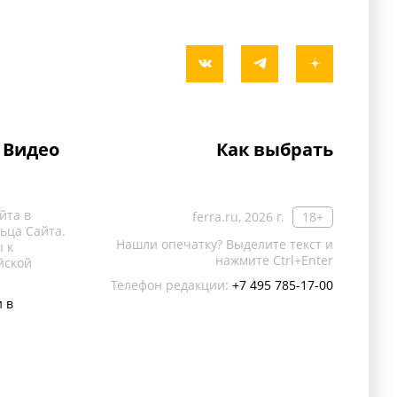
Видео
Как выбрать
йта в
ferra.ru, 2026 г.
18+
ьца Сайта.
Нашли опечатку? Выделите текст и
 к
нажмите Ctrl+Enter
йской
Телефон редакции:
+7 495 785-17-00
 в