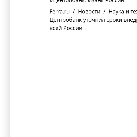
#
центробанк
,
#
Банк России
Ferra.ru
/
Новости
/
Наука и т
Центробанк уточнил сроки внед
всей России