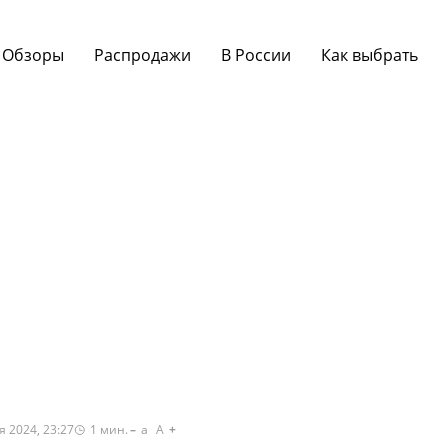
Обзоры
Распродажи
В России
Как выбрать
я 2024, 23:27
1
мин.
a
A