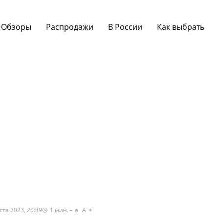
Обзоры
Распродажи
В России
Как выбрать
ста 2023, 20:39
1
мин.
a
A