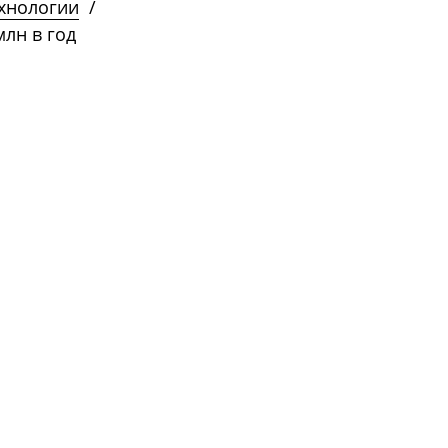
ехнологии
/
млн в год