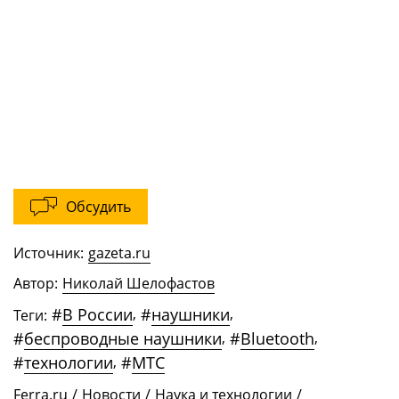
Обсудить
Источник:
gazeta.ru
Автор:
Николай Шелофастов
#
В России
,
#
наушники
,
Теги:
#
беспроводные наушники
,
#
Bluetooth
,
#
технологии
,
#
МТС
Ferra.ru
/
Новости
/
Наука и технологии
/