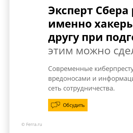
Эксперт Сбера 
именно хакеры
другу при подг
этим можно сде
Современные киберпрест
вредоносами и информаци
сеть сотрудничества.
Обсудить
© Ferra.ru