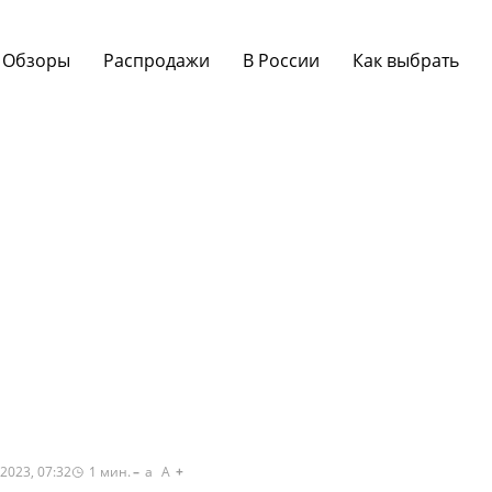
Обзоры
Распродажи
В России
Как выбрать
2023, 07:32
1
мин.
a
A