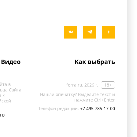
Видео
Как выбрать
йта в
ferra.ru, 2026 г.
18+
ьца Сайта.
Нашли опечатку? Выделите текст и
 к
нажмите Ctrl+Enter
йской
Телефон редакции:
+7 495 785-17-00
 в