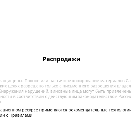
Распродажи
 защищены. Полное или частичное копирование материалов Са
ких целях разрешено только с письменного разрешения владел
обнаружения нарушений, виновные лица могут быть привлечены
нности в соответствии с действующим законодательством Росси
.
ационном ресурсе применяются рекомендательные технологии
вии с Правилами