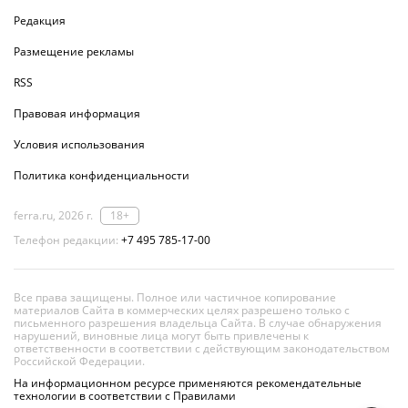
Редакция
Размещение рекламы
RSS
Правовая информация
Условия использования
Политика конфиденциальности
ferra.ru, 2026 г.
18+
Телефон редакции:
+7 495 785-17-00
Все права защищены. Полное или частичное копирование
материалов Сайта в коммерческих целях разрешено только с
письменного разрешения владельца Сайта. В случае обнаружения
нарушений, виновные лица могут быть привлечены к
ответственности в соответствии с действующим законодательством
Российской Федерации.
На информационном ресурсе применяются рекомендательные
технологии в соответствии с Правилами