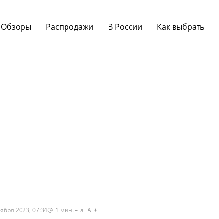
Обзоры
Распродажи
В России
Как выбрать
ября 2023, 07:34
1
мин.
a
A