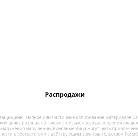
Распродажи
 защищены. Полное или частичное копирование материалов Са
ких целях разрешено только с письменного разрешения владел
обнаружения нарушений, виновные лица могут быть привлечены
нности в соответствии с действующим законодательством Росси