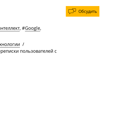
Обсудить
нтеллект
,
#
Google
,
ехнологии
/
ереписки пользователей с