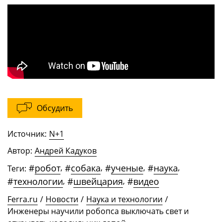
Обсудить
Источник:
N+1
Автор:
Андрей Кадуков
#
робот
,
#
собака
,
#
ученые
,
#
наука
,
Теги:
#
технологии
,
#
швейцария
,
#
видео
Ferra.ru
/
Новости
/
Наука и технологии
/
Инженеры научили робопса выключать свет и