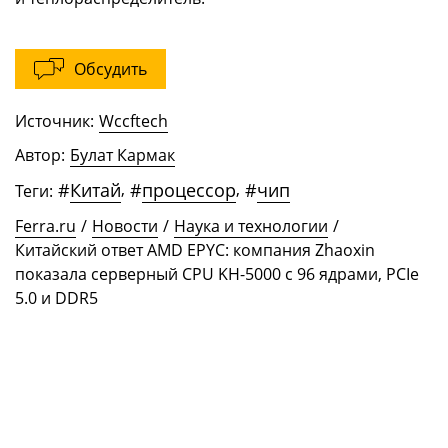
Обсудить
Источник:
Wccftech
Автор:
Булат Кармак
#
Китай
,
#
процессор
,
#
чип
Теги:
Ferra.ru
/
Новости
/
Наука и технологии
/
Китайский ответ AMD EPYC: компания Zhaoxin
показала серверный CPU KH-5000 с 96 ядрами, PCIe
5.0 и DDR5