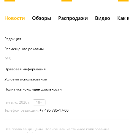
Новости
Обзоры
Распродажи
Видео
Как в
Редакция
Размещение рекламы
RSS
Правовая информация
Условия использования
Политика конфиденциальности
ferra.ru, 2026 г.
18+
Телефон редакции:
+7 495 785-17-00
Все права защищены. Полное или частичное копирование