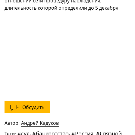
отношении сети процедуру наблюдения,
длительность которой определили до 5 декабря.
Обсудить
Автор:
Андрей Кадуков
#
суд
,
#
банкротство
,
#
Россия
,
#
Связной
Теги: