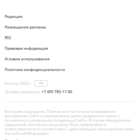
Редакция
Размещение рекламы
RSS
Правовая информация
Условия использования
Политика конфиденциальности
ferra.ru, 2026 г.
18+
Телефон редакции:
+7 495 785-17-00
Все права защищены. Полное или частичное копирование
материалов Сайта в коммерческих целях разрешено только с
письменного разрешения владельца Сайта. В случае обнаружения
нарушений, виновные лица могут быть привлечены к
ответственности в соответствии с действующим законодательством
Российской Федерации.