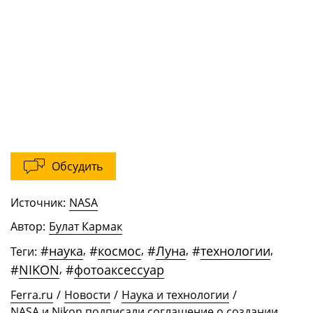
Обсудить
Источник:
NASA
Автор:
Булат Кармак
#
наука
,
#
космос
,
#
Луна
,
#
технологии
,
Теги:
#
NIKON
,
#
фотоаксессуар
Ferra.ru
/
Новости
/
Наука и технологии
/
NASA и Nikon подписали соглашение о создании