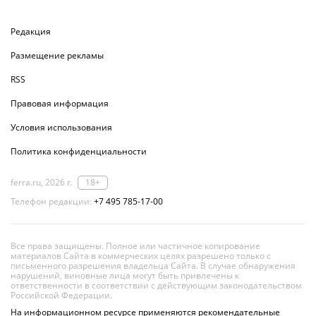
Редакция
Размещение рекламы
RSS
Правовая информация
Условия использования
Политика конфиденциальности
ferra.ru, 2026 г.
18+
Телефон редакции:
+7 495 785-17-00
Все права защищены. Полное или частичное копирование
материалов Сайта в коммерческих целях разрешено только с
письменного разрешения владельца Сайта. В случае обнаружения
нарушений, виновные лица могут быть привлечены к
ответственности в соответствии с действующим законодательством
Российской Федерации.
На информационном ресурсе применяются рекомендательные