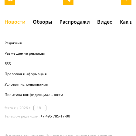
Новости
Обзоры
Распродажи
Видео
Как в
Редакция
Размещение рекламы
RSS
Правовая информация
Условия использования
Политика конфиденциальности
ferra.ru, 2026 г.
18+
Телефон редакции:
+7 495 785-17-00
Все права защищены. Полное или частичное копирование