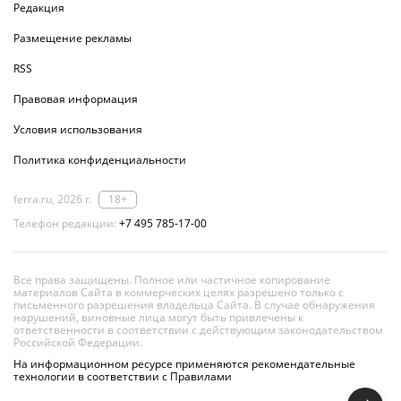
Редакция
Размещение рекламы
RSS
Правовая информация
Условия использования
Политика конфиденциальности
ferra.ru, 2026 г.
18+
Телефон редакции:
+7 495 785-17-00
Все права защищены. Полное или частичное копирование
материалов Сайта в коммерческих целях разрешено только с
письменного разрешения владельца Сайта. В случае обнаружения
нарушений, виновные лица могут быть привлечены к
ответственности в соответствии с действующим законодательством
Российской Федерации.
На информационном ресурсе применяются рекомендательные
технологии в соответствии с Правилами