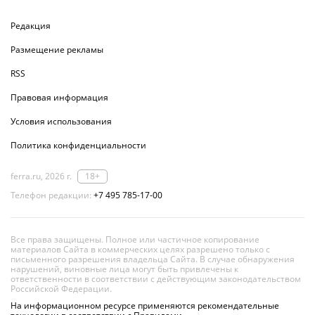
Редакция
Размещение рекламы
RSS
Правовая информация
Условия использования
Политика конфиденциальности
ferra.ru, 2026 г.
18+
Телефон редакции:
+7 495 785-17-00
Все права защищены. Полное или частичное копирование
материалов Сайта в коммерческих целях разрешено только с
письменного разрешения владельца Сайта. В случае обнаружения
нарушений, виновные лица могут быть привлечены к
ответственности в соответствии с действующим законодательством
Российской Федерации.
На информационном ресурсе применяются рекомендательные