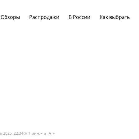
Обзоры
Распродажи
В России
Как выбрать
я 2025, 22:34
1
мин.
a
A