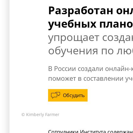
Разработан он
учебных плано
упрощает созда
обучения по л
В России создали онлайн-
поможет в составлении у
Обсудить
© Kimberly Farmer
Сотрудники
Института
содержани