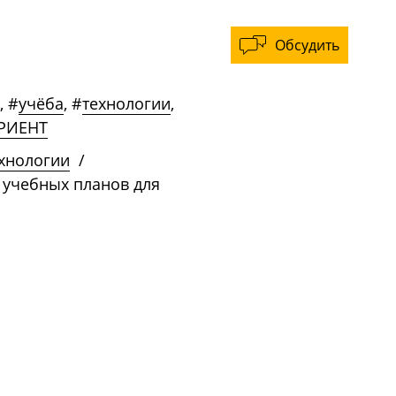
Обсудить
,
#
учёба
,
#
технологии
,
РИЕНТ
ехнологии
/
 учебных планов для