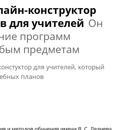
лайн-конструктор
в для учителей
Он
ние программ
юбым предметам
констуктор для учителей, который
чебных планов
я и методов обучения имени В. С. Леднева