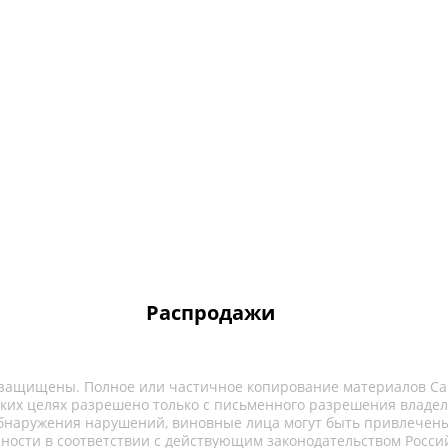
Распродажи
 защищены. Полное или частичное копирование материалов Са
ких целях разрешено только с письменного разрешения владел
обнаружения нарушений, виновные лица могут быть привлечены
нности в соответствии с действующим законодательством Росси