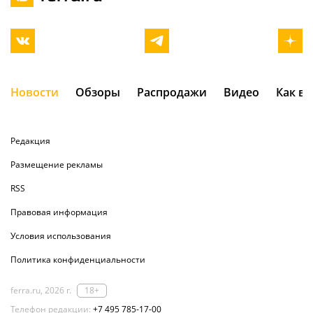
Новости
Обзоры
Распродажи
Видео
Как в
Редакция
Размещение рекламы
RSS
Правовая информация
Условия использования
Политика конфиденциальности
ferra.ru, 2026 г.
18+
Телефон редакции:
+7 495 785-17-00