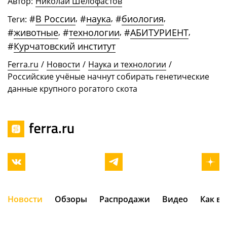
Автор:
Николай Шелофастов
#
В России
,
#
наука
,
#
биология
,
Теги:
#
животные
,
#
технологии
,
#
АБИТУРИЕНТ
,
#
Курчатовский институт
Ferra.ru
/
Новости
/
Наука и технологии
/
Российские учёные начнут собирать генетические
данные крупного рогатого скота
Новости
Обзоры
Распродажи
Видео
Как в