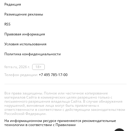
Редакция
Размещение рекламы
RSS
Правовая информация
Условия использования
Политика конфиденциальности
ferra.ru, 2026 г.
18+
Телефон редакции:
+7 495 785-17-00
Все права защищены. Полное или частичное копирование
материалов Сайта в коммерческих целях разрешено только с
письменного разрешения владельца Сайта. В случае обнаружения
нарушений, виновные лица могут быть привлечены к
ответственности в соответствии с действующим законодательством
Российской Федерации.
На информационном ресурсе применяются рекомендательные
технологии в соответствии с Правилами