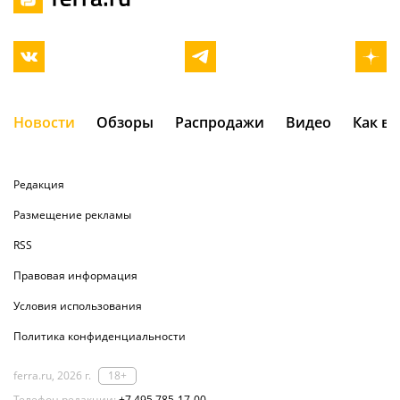
Новости
Обзоры
Распродажи
Видео
Как в
Редакция
Размещение рекламы
RSS
Правовая информация
Условия использования
Политика конфиденциальности
ferra.ru, 2026 г.
18+
Телефон редакции:
+7 495 785-17-00