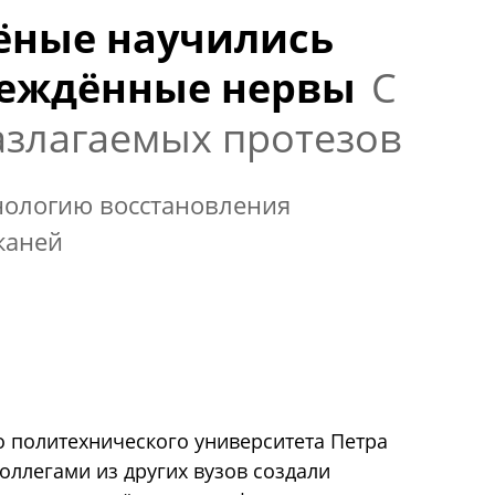
ёные научились
реждённые нервы
С
злагаемых протезов
хнологию восстановления
каней
о политехнического университета Петра
коллегами из других вузов создали