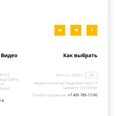
Видео
Как выбрать
йта в
ferra.ru, 2026 г.
18+
ьца Сайта.
Нашли опечатку? Выделите текст и
 к
нажмите Ctrl+Enter
йской
Телефон редакции:
+7 495 785-17-00
 в