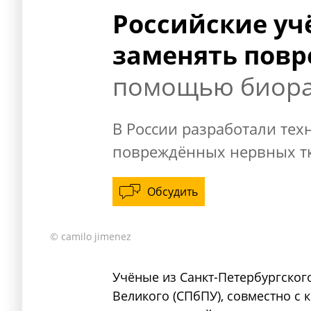
Российские уч
заменять пов
помощью биора
В России разработали те
повреждённых нервных т
Обсудить
© camilo jimenez
Учёные из Санкт-Петербургског
Великого (СПбПУ), совместно с 