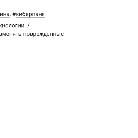
ина
,
#
киберпанк
ехнологии
/
заменять повреждённые