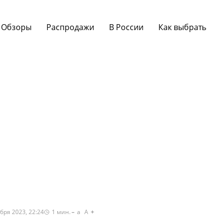
Обзоры
Распродажи
В России
Как выбрать
бря 2023, 22:24
1
мин.
a
A