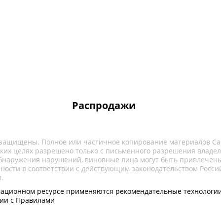
Распродажи
 защищены. Полное или частичное копирование материалов Са
ких целях разрешено только с письменного разрешения владел
обнаружения нарушений, виновные лица могут быть привлечены
нности в соответствии с действующим законодательством Росси
.
ационном ресурсе применяются рекомендательные технологии
вии с Правилами