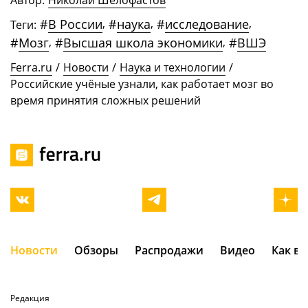
Автор:
Николай Шелофастов
#
В России
,
#
наука
,
#
исследование
,
Теги:
#
Мозг
,
#
Высшая школа экономики
,
#
ВШЭ
Ferra.ru
/
Новости
/
Наука и технологии
/
Российские учёные узнали, как работает мозг во
время принятия сложных решений
Новости
Обзоры
Распродажи
Видео
Как в
Редакция