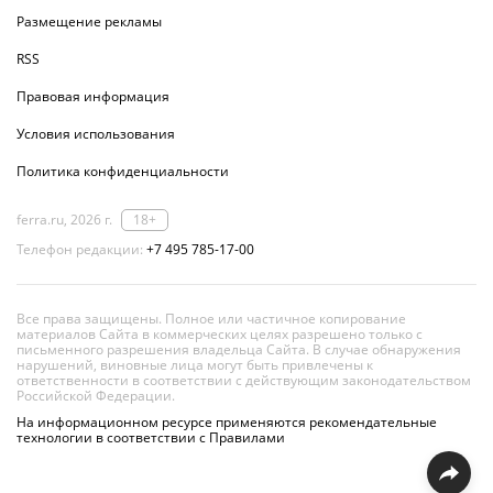
Размещение рекламы
RSS
Правовая информация
Условия использования
Политика конфиденциальности
ferra.ru, 2026 г.
18+
Телефон редакции:
+7 495 785-17-00
Все права защищены. Полное или частичное копирование
материалов Сайта в коммерческих целях разрешено только с
письменного разрешения владельца Сайта. В случае обнаружения
нарушений, виновные лица могут быть привлечены к
ответственности в соответствии с действующим законодательством
Российской Федерации.
На информационном ресурсе применяются рекомендательные
технологии в соответствии с Правилами