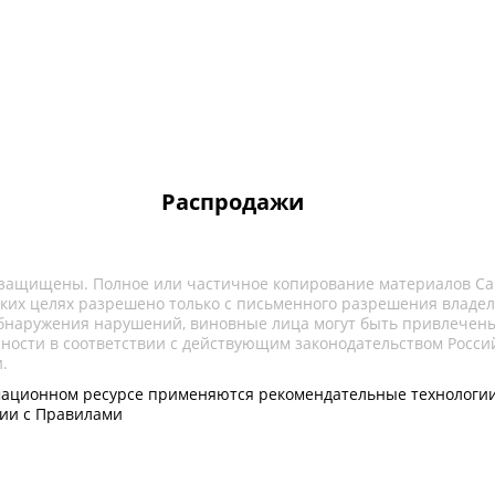
Распродажи
 защищены. Полное или частичное копирование материалов Са
ких целях разрешено только с письменного разрешения владел
обнаружения нарушений, виновные лица могут быть привлечены
нности в соответствии с действующим законодательством Росси
.
ационном ресурсе применяются рекомендательные технологии
вии с Правилами