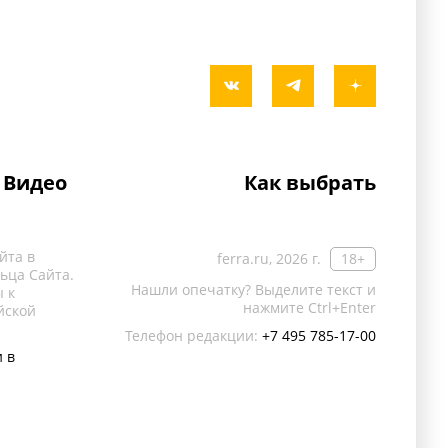
Видео
Как выбрать
йта в
ferra.ru, 2026 г.
18+
ьца Сайта.
Нашли опечатку? Выделите текст и
 к
нажмите Ctrl+Enter
йской
Телефон редакции:
+7 495 785-17-00
 в