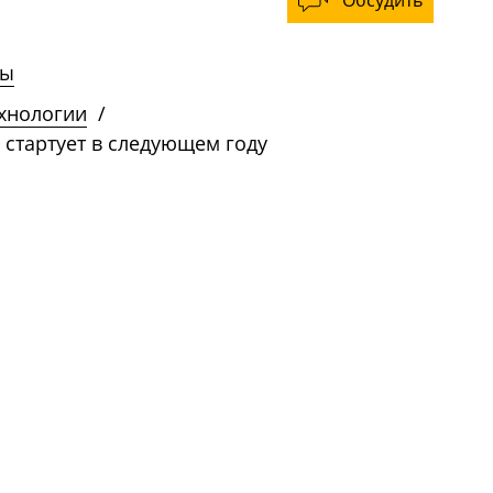
Обсудить
ны
ехнологии
/
 стартует в следующем году