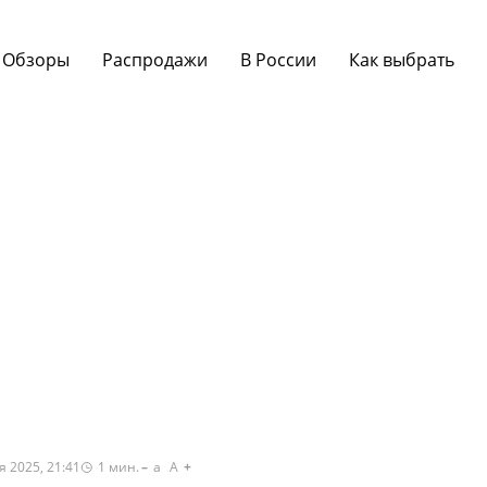
Обзоры
Распродажи
В России
Как выбрать
я 2025, 21:41
1
мин.
a
A