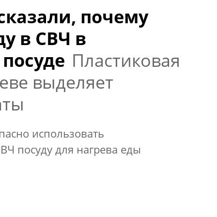
сказали, почему
ду в СВЧ в
 посуде
Пластиковая
реве выделяет
аты
опасно использовать
ВЧ посуду для нагрева еды