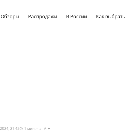
Обзоры
Распродажи
В России
Как выбрать
2024, 21:42
1
мин.
a
A