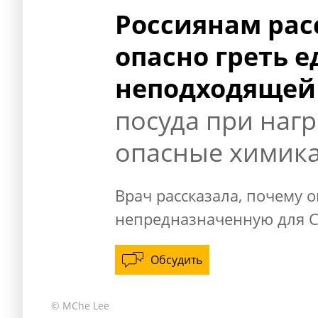
Россиянам рас
опасно греть е
неподходящей
посуда при наг
опасные химик
Врач рассказала, почему 
непредназначенную для С
Обсудить
© MChe Lee