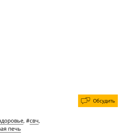
Обсудить
здоровье
,
#
свч
,
ая печь