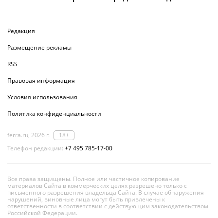
Редакция
Размещение рекламы
RSS
Правовая информация
Условия использования
Политика конфиденциальности
ferra.ru, 2026 г.
18+
Телефон редакции:
+7 495 785-17-00
Все права защищены. Полное или частичное копирование
материалов Сайта в коммерческих целях разрешено только с
письменного разрешения владельца Сайта. В случае обнаружения
нарушений, виновные лица могут быть привлечены к
ответственности в соответствии с действующим законодательством
Российской Федерации.