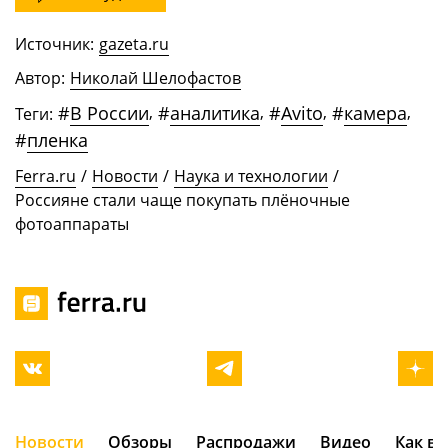
Источник:
gazeta.ru
Автор:
Николай Шелофастов
#
В России
,
#
аналитика
,
#
Avito
,
#
камера
,
Теги:
#
пленка
Ferra.ru
/
Новости
/
Наука и технологии
/
Россияне стали чаще покупать плёночные
фотоаппараты
Новости
Обзоры
Распродажи
Видео
Как в