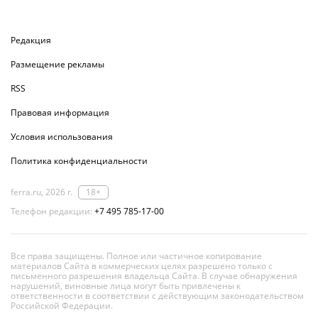
Редакция
Размещение рекламы
RSS
Правовая информация
Условия использования
Политика конфиденциальности
ferra.ru, 2026 г.
18+
Телефон редакции:
+7 495 785-17-00
Все права защищены. Полное или частичное копирование
материалов Сайта в коммерческих целях разрешено только с
письменного разрешения владельца Сайта. В случае обнаружения
нарушений, виновные лица могут быть привлечены к
ответственности в соответствии с действующим законодательством
Российской Федерации.